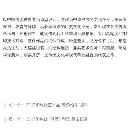
以中国传统神兽龙为原型设计，龙作为中华民族的文化符号，象征着
权威、尊贵与祥瑞，承载着深厚的历史文化底蕴，常出现在各类传统
艺术与工艺创作中，此次借现代工艺重现经典形象。采用高精度3D打
印技术打造，整件作品由纯钛制成，轻盈坚固，龙身各节可动，形态
灵活生动，无螺丝组装，纯结构连接，兼具艺术性与工程美感。寓意
祥瑞腾跃，刚柔并济，是传统文化与现代科技融合的代表之作。
前一个：
3D打印纯钛艺术品“弯角银牛”摆件
ꄴ
后一个：
3D打印纯钛 “苍鹰” 印章 鹰击长空
ꄲ