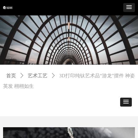
首页
ꄲ
艺术工艺
ꄲ
3D打印纯钛艺术品“游龙”摆件 神姿
英发 栩栩如生