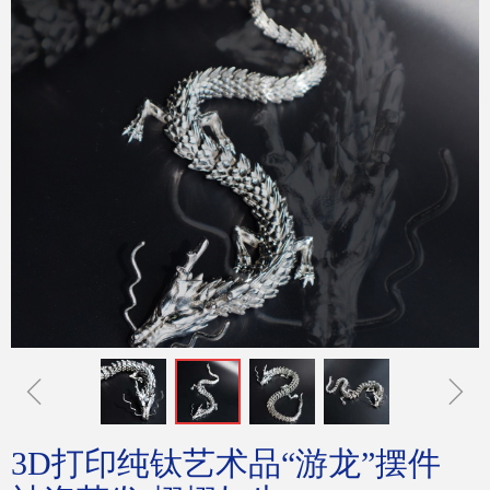
ꁆ
ꁇ
3D打印纯钛艺术品“游龙”摆件