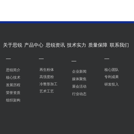
关于思锐
产品中心
思锐资讯
技术实力
质量保障
联系我们
—
—
—
—
再生粉体
核心团队
思锐简介
企业新闻
高强度粉
专利成果
核心技术
媒体聚焦
冷整形加工
研发投入
发展历程
展会活动
艺术工艺
荣誉资质
行业动态
组织架构