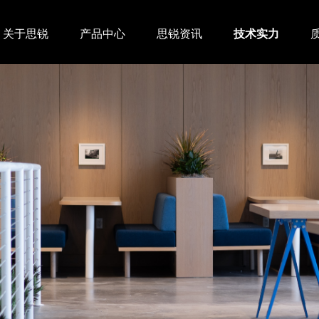
关于思锐
产品中心
思锐资讯
技术实力