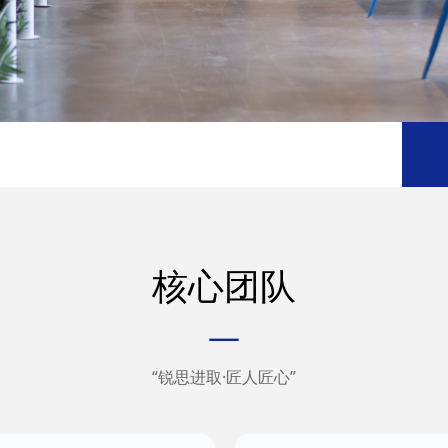
核心团队
—
“锐思进取·匠人匠心”