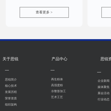
查看更多 >
关于思锐
产品中心
思锐
—
—
—
再生粉体
思锐简介
企业新闻
高强度粉
核心技术
媒体聚焦
冷整形加工
发展历程
展会活动
艺术工艺
荣誉资质
行业动态
组织架构