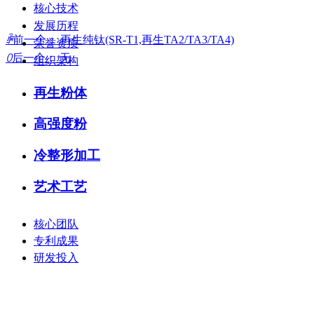
核心技术
发展历程
ꄴ
前一个：
再生纯钛(SR-T1,再生TA2/TA3/TA4)
荣誉资质
ꄲ
后一个：
无
组织架构
再生粉体
高强度粉
冷整形加工
—
艺术工艺
核心团队
专利成果
研发投入
—