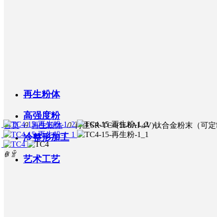
质量保障
荣誉资质
冷整形加工
媒体聚焦
核心团队
联系我们
组织架构
艺术工艺
展会活动
专利成果
质量体系
再生粉体
高强度粉
首页
ꄲ
再生粉体
ꄲ
再生SR-TC4(Ti-6AI-4V)钛合金粉末（可
行业动态
研发投入
产品追溯
联系方式
冷整形加工
ꁆ
ꁇ
艺术工艺
售后服务
人才培养