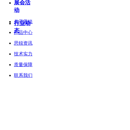
展会活
—
动
关于思锐
行业动
态
产品中心
思锐资讯
技术实力
质量保障
联系我们